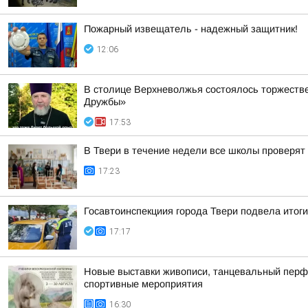
Пожaрный извещатель - надежный зaщитник!
12:06
В столице Верхневолжья состоялось торжеств
Дружбы»
17:53
В Твери в течение недели все школы проверят 
17:23
Госавтоинспекциия города Твери подвела итоги
17:17
Новые выставки живописи, танцевальный перфор
спортивные мероприятия
16:30