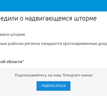
редили о надвигающемся шторме
щемся шторме
ьных районах региона ожидаются кратковременные дожд
кой области"
Подписывайтесь на наш Telegram-канал
ПОДПИСАТЬСЯ