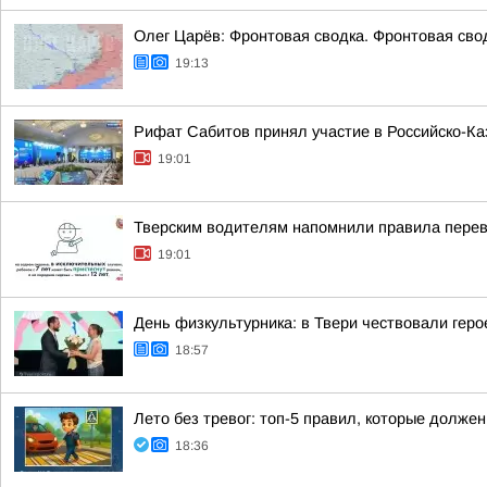
Олег Царёв: Фронтовая сводка. Фронтовая свод
19:13
Рифат Сабитов принял участие в Российско-К
19:01
Тверским водителям напомнили правила перев
19:01
День физкультурника: в Твери чествовали геро
18:57
Лето без тревог: топ-5 правил, которые должен
18:36