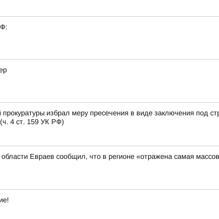
РФ:
ер
 прокуратуры избрал меру пресечения в виде заключения под ст
. 4 ст. 159 УК РФ)
й области Евраев сообщил, что в регионе «отражена самая массо
ие!