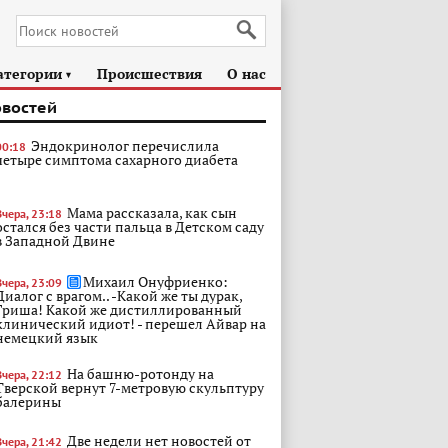
атегории
Происшествия
О нас
►
овостей
Эндокринолог перечислила
00:18
четыре симптома сахарного диабета
Мама рассказала, как сын
Вчера, 23:18
остался без части пальца в Детском саду
в Западной Двине
Михаил Онуфриенко:
Вчера, 23:09
Диалог с врагом.. -Какой же ты дурак,
Гриша! Какой же дистиллированный
клинический идиот! - перешел Айвар на
немецкий язык
На башню-ротонду на
Вчера, 22:12
Тверской вернут 7-метровую скульптуру
балерины
Две недели нет новостей от
Вчера, 21:42