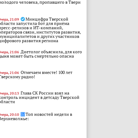
молодого человека, пропавшего в Твери
Минцифра Тверской
Вчера, 21:09
области запустила бот для приёма
пресс-релизов и ИТ-компаний,
операторов связи, институтов развития,
муниципалитетов и других участников
цифрового развития региона
Диетолог объяснила, для кого
Вчера, 21:06
дыня может быть смертельно опасна
Отмечаем вместе! 100 лет
Вчера, 21:06
Тверскому радио!
Глава СК России взял на
Вчера, 20:13
контроль инцидент в детсаду Тверской
области
Топ новостей недели в
Вчера, 20:10
Верхневолжье:
Депутат Госдумы Алёна
Вчера, 19:52