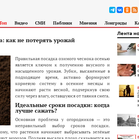
Топ
Видео
СМИ
Паблики
Мнения
Лонгриды
К
Лента н
: как не потерять урожай
Правильная посадка озимого чеснока осенью
является ключом к получению вкусного и
насыщенного урожая. Зубки, высаженные в
подходящее время, активно формируют
корневую систему в осенние месяцы и
начинают расти весной, подчеркнув свою
силу через влагу, оставшуюся от таяния снега.
Идеальные сроки посадки: когда
лучше сажать?
Основная проблема у огородников — это
неправильный выбор сроков посадки.
ому, что растения начинают выбрасывать зелёные
живут морозов. Поздняя высадка плохо сказывается на