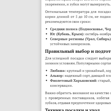
укоренении, и зубки могут вымерзнуть.
Оптимальная температура для посадки 
корни длиной от 5 до 10 см, не подни
рекомендуются свои сроки:
Средняя полоса (Подмосковье, Че
Юг (Кубань, Крым):
октябрь-ноябрь
Северные регионы (Урал, Сибирь)
устойчивых заморозков.
Правильный выбор и подгот
Для успешной посадки следует выбира
зимним условиям. Популярными сортам
Любаша:
крупный и урожайный, хор
Алькор:
надежный сорт, дающий пло
Фиолетовый Харьковский:
старый,
консервации.
Важно обратить внимание на качество 
у проверенных поставщиков, избегая
зубков, отдавая предпочтение здоров
Техника посадки и уход