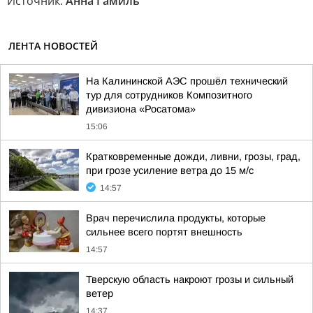
Источник:
Анна Гамиль
ЛЕНТА НОВОСТЕЙ
На Калининской АЭС прошёл технический
тур для сотрудников Композитного
дивизиона «Росатома»
15:06
Кратковременные дожди, ливни, грозы, град,
при грозе усиление ветра до 15 м/с
14:57
Врач перечислила продукты, которые
сильнее всего портят внешность
14:57
Тверскую область накроют грозы и сильный
ветер
14:37