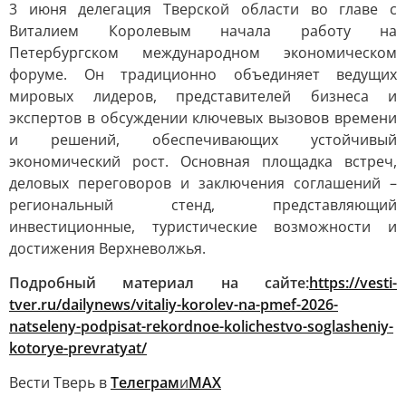
3 июня делегация Тверской области во главе с
Виталием Королевым начала работу на
Петербургском международном экономическом
форуме. Он традиционно объединяет ведущих
мировых лидеров, представителей бизнеса и
экспертов в обсуждении ключевых вызовов времени
и решений, обеспечивающих устойчивый
экономический рост. Основная площадка встреч,
деловых переговоров и заключения соглашений –
региональный стенд, представляющий
инвестиционные, туристические возможности и
достижения Верхневолжья.
Подробный материал на сайте:
https://vesti-
tver.ru/dailynews/vitaliy-korolev-na-pmef-2026-
natseleny-podpisat-rekordnoe-kolichestvo-soglasheniy-
kotorye-prevratyat/
Вести Тверь в
Телеграм
и
МАХ