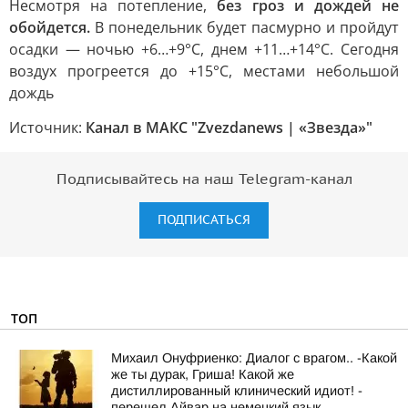
Несмотря на потепление,
без гроз и дождей не
обойдется.
В понедельник будет пасмурно и пройдут
осадки — ночью +6…+9°С, днем +11…+14°С. Сегодня
воздух прогреется до +15°С, местами небольшой
дождь
Источник:
Канал в МАКС "Zvezdanews | «Звезда»"
Подписывайтесь на наш Telegram-канал
ПОДПИСАТЬСЯ
ТОП
Михаил Онуфриенко: Диалог с врагом.. -Какой
же ты дурак, Гриша! Какой же
дистиллированный клинический идиот! -
перешел Айвар на немецкий язык