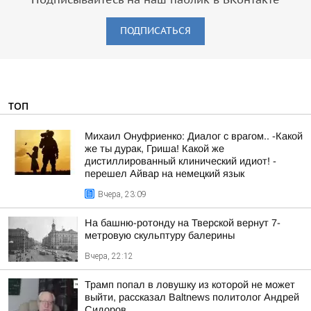
Подписывайтесь на наш паблик в ВКонтакте
ПОДПИСАТЬСЯ
ТОП
Михаил Онуфриенко: Диалог с врагом.. -Какой
же ты дурак, Гриша! Какой же
дистиллированный клинический идиот! -
перешел Айвар на немецкий язык
Вчера, 23:09
На башню-ротонду на Тверской вернут 7-
метровую скульптуру балерины
Вчера, 22:12
Трамп попал в ловушку из которой не может
выйти, рассказал Baltnews политолог Андрей
Сидоров