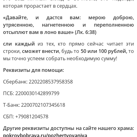
которая прорастает в сердцах.
«Давайте, и дастся вам: мерою доброю,
утрясенною, нагнетенною и переполненною
отсыплют вам в лоно ваше» (Лк. 6:38)
сли каждый
из тех, кто прямо сейчас читает эти
строки,
сможет внести
, будь то
50 или 100 рублей,
то
мы точно успеем собрать необходимую сумму!
Реквизиты для помощи:
Сбербанк: 2202208537958358
ПСБ: 2200030142899799
Т-Банк: 2200702107345618
СБП: +79081204578
Другие реквизиты доступны на сайте нашего храма:
pokrovbobrava.ru/pozhertvovaniya