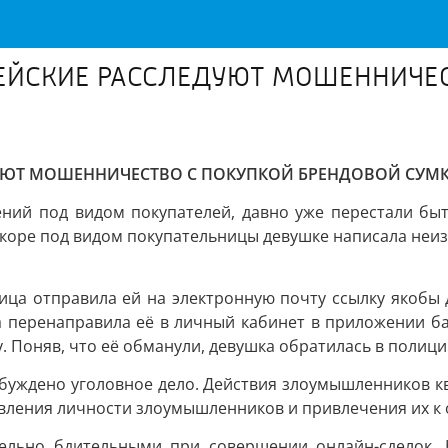
ЕЙСКИЕ РАССЛЕДУЮТ МОШЕННИЧЕС
УЮТ МОШЕННИЧЕСТВО С ПОКУПКОЙ БРЕНДОВОЙ СУМ
й под видом покупателей, давно уже перестали быть 
коре под видом покупательницы девушке написала неиз
ица отправила ей на электронную почту ссылку якобы 
 перенаправила её в личный кабинет в приложении бан
. Поняв, что её обманули, девушка обратилась в полици
збуждено уголовное дело. Действия злоумышленников кв
ления личности злоумышленников и привлечения их к 
ельно бдительными при совершении онлайн-сделок. Н