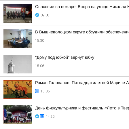
Спасение на пожаре. Вчера на улице Николая 
09:08
В Вышневолоцком округе обсудили обеспечени
15:30
"Дому под юбкой" вернут юбку
15:06
Роман Голованов: Пятнадцатилетней Марине А
15:06
День физкультурника и фестиваль «Лето в Твер
14:25