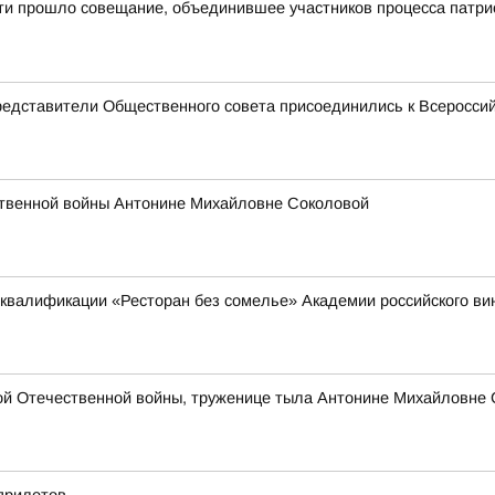
сти прошло совещание, объединившее участников процесса патри
редставители Общественного совета присоединились к Всеросси
ственной войны Антонине Михайловне Соколовой
квалификации «Ресторан без сомелье» Академии российского в
кой Отечественной войны, труженице тыла Антонине Михайловне