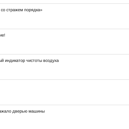
 со стражем порядка»
ие!
ый индикатор чистоты воздуха
 зажало дверью машины