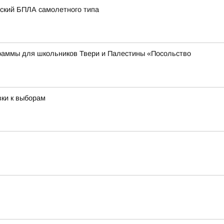
нский БПЛА самолетного типа
раммы для школьников Твери и Палестины «Посольство
вки к выборам