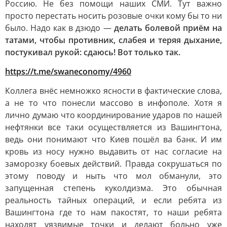
Россию. Не без помощи наших СМИ. Тут важно
просто перестать носить розовые очки кому бы то ни
было. Надо как в дзюдо —
делать болевой приём на
татами, чтобы противник, слабея и теряя дыхание,
постукивал рукой: сдаюсь! Вот только так.
https://t.me/swaneconomy/4960
Коллега внёс немножко ясности в фактические слова,
а не то что понесли массово в инфополе. Хотя я
лично думаю что координирование ударов по нашей
нефтянки все таки осуществляется из Вашингтона,
ведь они понимают что Киев пошёл ва банк. И им
кровь из носу нужно выдавить от нас согласие на
заморозку боевых действий. Правда сокрушаться по
этому поводу и ныть что мол обманули, это
запущенная степень куколдизма. Это обычная
реальность тайных операций, и если ребята из
Вашингтона где то нам пакостят, то наши ребята
находят уязвимые точки и делают больно уже