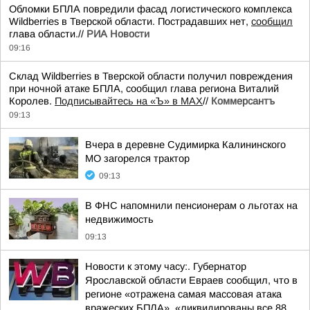
Обломки БПЛА повредили фасад логистического комплекса
Wildberries в Тверской области. Пострадавших нет,
сообщил
глава области.//
РИА Новости
09:16
Склад Wildberries в Тверской области получил повреждения
при ночной атаке БПЛА, сообщил глава региона Виталий
Королев.
Подписывайтесь на «Ъ» в MAX
//
Коммерсантъ
09:13
Вчера в деревне Судимирка Калининского
МО загорелся трактор
09:13
В ФНС напомнили пенсионерам о льготах на
недвижимость
09:13
Новости к этому часу:. Губернатор
Ярославской области Евраев сообщил, что в
регионе «отражена самая массовая атака
вражеских БПЛА», «ликвидированы все 88