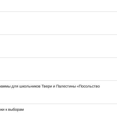
раммы для школьников Твери и Палестины «Посольство
вки к выборам