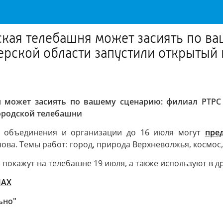
рская телебашня может засиять по 
рской области запустили открытый 
шня может засиять по вашему сценарию: филиал РТР
городской телебашни
ие объединения и организации до 16 июля могут
пре
ва. Темы работ: город, природа Верхневолжья, космос, 
покажут на телебашне 19 июля, а также используют в д
МАХ
ьно"