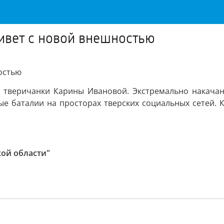
живет с новой внешностью
ностью
й тверичанки Карины Ивановой. Экстремально накачан
е баталии на просторах тверских социальных сетей. 
кой области"