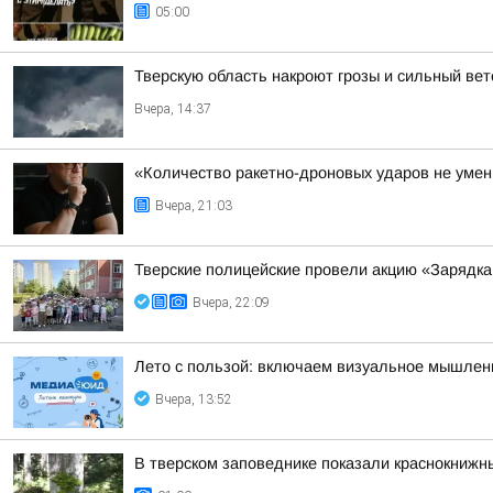
05:00
Тверскую область накроют грозы и сильный вет
Вчера, 14:37
«Количество ракетно-дроновых ударов не умень
Вчера, 21:03
Тверские полицейские провели акцию «Зарядка
Вчера, 22:09
Лето с пользой: включаем визуальное мышлен
Вчера, 13:52
В тверском заповеднике показали краснокнижн