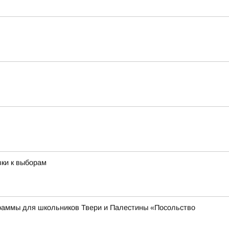
вки к выборам
раммы для школьников Твери и Палестины «Посольство