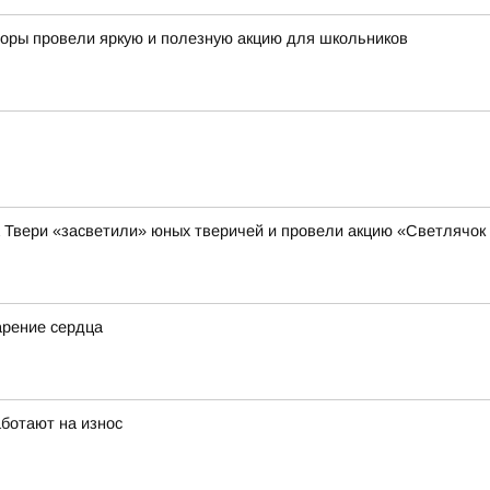
кторы провели яркую и полезную акцию для школьников
а Твери «засветили» юных тверичей и провели акцию «Светлячок
арение сердца
аботают на износ