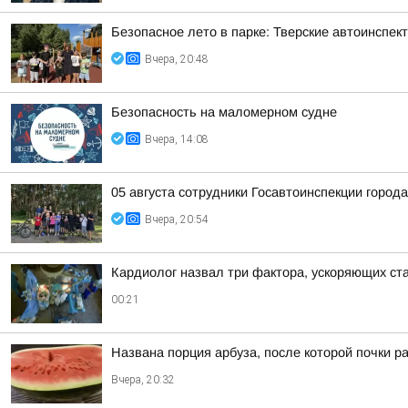
Безопасное лето в парке: Тверские автоинспе
Вчера, 20:48
Безопасность на малoмернoм судне
Вчера, 14:08
05 августа сотрудники Госавтоинспекции город
Вчера, 20:54
Кардиолог назвал три фактора, ускоряющих ст
00:21
Названа порция арбуза, после которой почки р
Вчера, 20:32