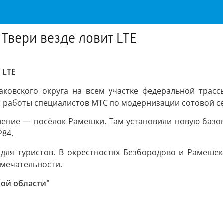
Твери везде ловит LTE
 LTE
аковского округа на всем участке федеральной трасс
п работы специалистов МТС по модернизации сотовой се
вление — посёлок Рамешки. Там установили новую базо
Р84.
для туристов. В окрестностях Безбородово и Рамешек 
имечательности.
кой области"