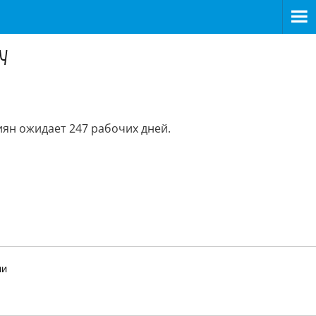
у
иян ожидает 247 рабочих дней.
ии