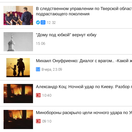
В следственном управлении по Тверской обла
подрастающего поколения
12:32
"Дому под юбкой" вернут юбку
15:06
Михаил Онуфриенко: Диалог с врагом.. -Какой 
Вчера, 23:09
Александр Коц: Ночной удар по Киеву. Разбор
10:40
Минобороны раскрыло цели ночного удара по У
09:10