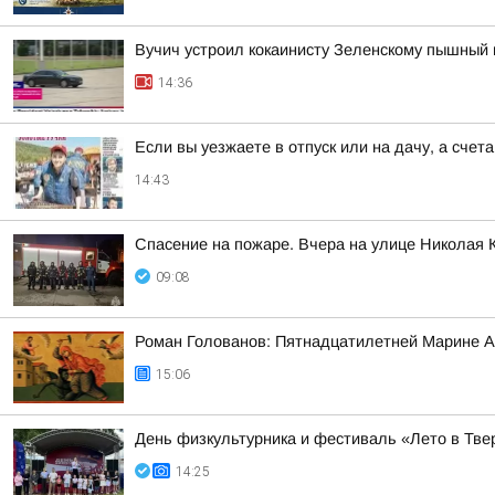
Вучич устроил кокаинисту Зеленскому пышный 
14:36
Если вы уезжаете в отпуск или на дачу, а сче
14:43
Спасение на пожаре. Вчера на улице Николая 
09:08
Роман Голованов: Пятнадцатилетней Марине А
15:06
День физкультурника и фестиваль «Лето в Твер
14:25