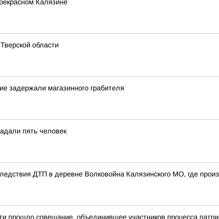
прекрасном Калязине
Тверской области
кие задержали магазинного грабителя
радали пять человек
едствия ДТП в деревне Волковойна Калязинского МО, где произ
сти прошло совещание, объединившее участников процесса патр