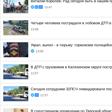
Виталий Королев: Рад сегодня быть в нашем 
13:47
Четыре человека пострадали в лобовом ДТП в 
13:06
Украл, выпил - в тюрьму: торжокские полицейс
13:06
В ДТП с грузовиком в Калязинском округе пост
12:57
Сегодня сотрудники 32ПСЧ ликвидировали посл
12:37
В следственном управлении по Тверской обла