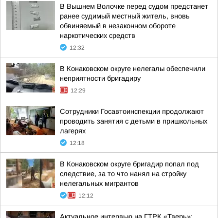
В Вышнем Волочке перед судом предстанет
ранее судимый местный житель, вновь
обвиняемый в незаконном обороте
наркотических средств
12:32
В Конаковском округе нелегалы обеспечили
неприятности бригадиру
12:29
Сотрудники Госавтоинспекции продолжают
проводить занятия с детьми в пришкольных
лагерях
12:18
В Конаковском округе бригадир попал под
следствие, за то что нанял на стройку
нелегальных мигрантов
12:12
Актуальное интервью на ГТРК «Тверь»: