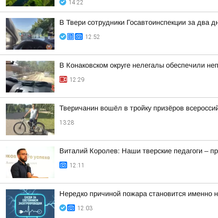
14:22
В Твери сотрудники Госавтоинспекции за два д
12:52
В Конаковском округе нелегалы обеспечили не
12:29
Тверичанин вошёл в тройку призёров всеросс
13:28
Виталий Королев: Наши тверские педагоги – п
12:11
Нередко причиной пожара становится именно н
12:03