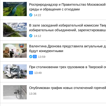
Росприроднадзор и Правительство Московской
среды и обращения с отходами
14:22
В зале заседаний избирательной комиссии Тв
избирательных объединений, зарегистировавших
14:12
Валентина Дронова представила актуальные да
будут конкурентными
13:59
При столкновении трех грузовиков в Тверской 
13:49
Опубликован график новых отключений горяче
13:36