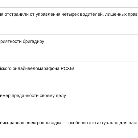
ня отстранили от управления четырех водителей, лишенных прав
приятности бригадиру
ийского онлайнвеломарафона РСХБ!
ример преданности своему делу
еисправная электропроводка — особенно это актуально для час