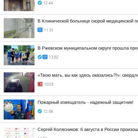
12:44
В Клинической больнице скорой медицинской п
11:31
В Ржевском муниципальном округе прошла про
13:52
«Твою мать, вы как здесь оказались?!»: сверд
10:25
Пожaрный извещатель - надежный зaщитник!
12:06
Сергей Колясников: 6 августа в России произо