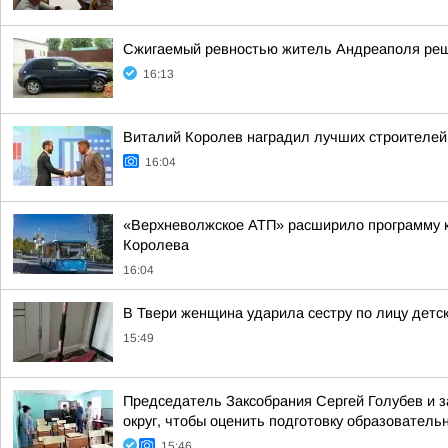
Сжигаемый ревностью житель Андреаполя реш
16:13
Виталий Королев наградил лучших строителе
16:04
«Верхневолжское АТП» расширило программу ко
Королева
16:04
В Твери женщина ударила сестру по лицу детс
15:49
Председатель Заксобрания Сергей Голубев и 
округ, чтобы оценить подготовку образовательн
15:46