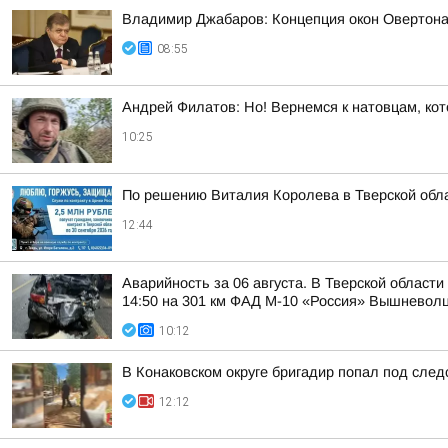
Владимир Джабаров: Концепция окон Овертона 
08:55
Андрей Филатов: Но! Вернемся к натовцам, кот
10:25
По решению Виталия Королева в Тверской обла
12:44
Аварийность за 06 августа. В Тверской област
14:50 на 301 км ФАД М-10 «Россия» Вышневолцк
10:12
В Конаковском округе бригадир попал под следс
12:12