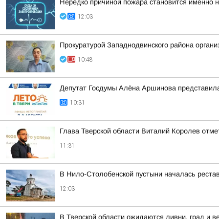
Нередко причиной пожара становится именно н
12:03
Прокуратурой Западнодвинского района организ
10:48
Депутат Госдумы Алёна Аршинова представил
10:31
Глава Тверской области Виталий Королев отмет
11:31
В Нило-Столобенской пустыни началась реста
12:03
В Тверской области ожидаются ливни, град и в