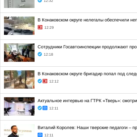
12:32
В Конаковском округе нелегалы обеспечили не
12:29
Сотрудники Госавтоинспекции продолжают про
12:18
В Конаковском округе бригадир попал под след
12:12
Актуальное интервью на ГТРК «Тверь»: смотри
12:11
Виталий Королев: Наши тверские педагоги – п
12:11