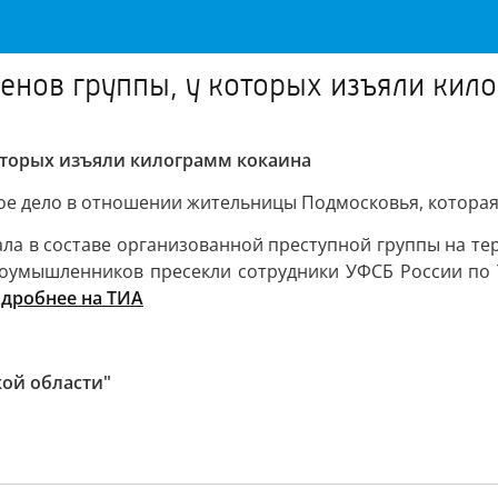
ленов группы, у которых изъяли кил
которых изъяли килограмм кокаина
ное дело в отношении жительницы Подмосковья, которая
вала в составе организованной преступной группы на те
оумышленников пресекли сотрудники УФСБ России по Т
дробнее на ТИА
кой области"