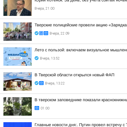
Юрий Котенок: За день, без учета сбитых ноч
Вчера, 21:00
Тверские полицейские провели акцию «Зарядка
Вчера, 22:09
Лето с пользой: включаем визуальное мышлен
Вчера, 13:52
В Тверской области открылся новый ФАП
Вчера, 13:22
В тверском заповеднике показали краснокнижн
01:00
Главные новости дня:. Путин провел встречу с