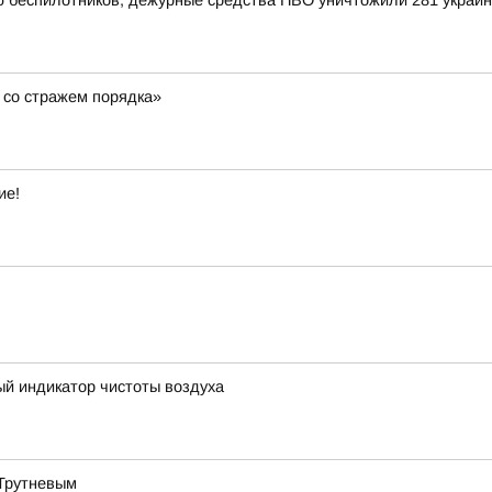
ью беспилотников, дежурные средства ПВО уничтожили 281 украи
 со стражем порядка»
ие!
ый индикатор чистоты воздуха
 Трутневым