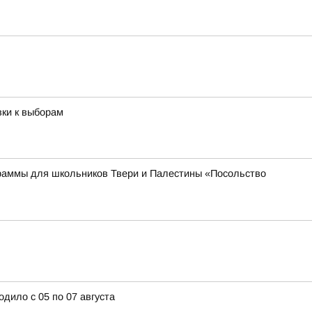
вки к выборам
раммы для школьников Твери и Палестины «Посольство
дило с 05 по 07 августа