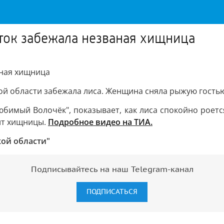
сток забежала незваная хищница
аная хищница
ой области забежала лиса. Женщина сняла рыжую гостью
бимый Волочёк", показывает, как лиса спокойно роется
ит хищницы.
Подробное видео на ТИА.
кой области"
Подписывайтесь на наш Telegram-канал
ПОДПИСАТЬСЯ