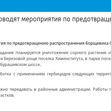
оводят мероприятия по предотвращ
ия по предотвращению распространения борщевика С
задания планируется уничтожение сорного растения
 в Березовой роще поселка Химинститута, в парке пос
и Бурашевском шоссе.
ботка с применением гербицидов следующих террито
ожно передавать в районные администрации. Работы 
астков.