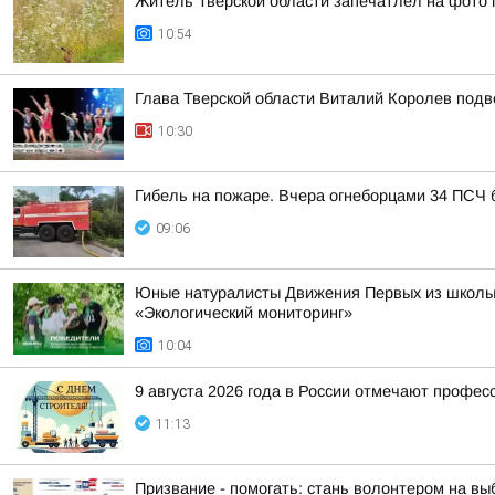
Житель Тверской области запечатлел на фото 
10:54
Глава Тверской области Виталий Королев подв
10:30
Гибель на пожаре. Вчера огнеборцами 34 ПСЧ 
09:06
Юные натуралисты Движения Первых из школы 
«Экологический мониторинг»
10:04
9 августа 2026 года в России отмечают профес
11:13
Призвание - помогать: стань волонтером на вы