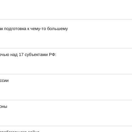
к подготовка к чему-то большему
очью над 17 субъектами РФ:
ссии
роны