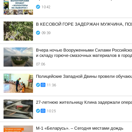
10:42
В КЕСОВОЙ ГОРЕ ЗАДЕРЖАН МУЖЧИНА, П
09:39
Вчера ночью Вооруженными Силами Российской
и складу горюче-смазочных материалов в горо
07:06
Полицейские Западной Двины провели обучающ
11:36
27-летнюю жительницу Клина задержали опера
10:25
М-1 «Беларусь». – Сегодня местами дождь