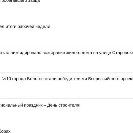
пробегавшего зайца
ел итоги рабочей недели
было ликвидировано возгорание жилого дома на улице Старовокз
№10 города Бологое стали победителями Всероссийского проект
сиональный праздник – День строителя!
борах!