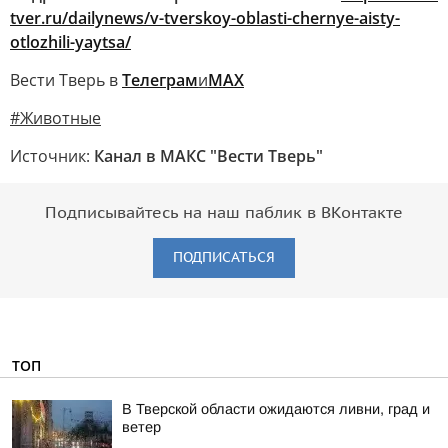
tver.ru/dailynews/v-tverskoy-oblasti-chernye-aisty-
otlozhili-yaytsa/
Вести Тверь в
Телеграм
и
МАХ
#Животные
Источник:
Канал в МАКС "Вести Тверь"
Подписывайтесь на наш паблик в ВКонтакте
ПОДПИСАТЬСЯ
ТОП
В Тверской области ожидаются ливни, град и
ветер