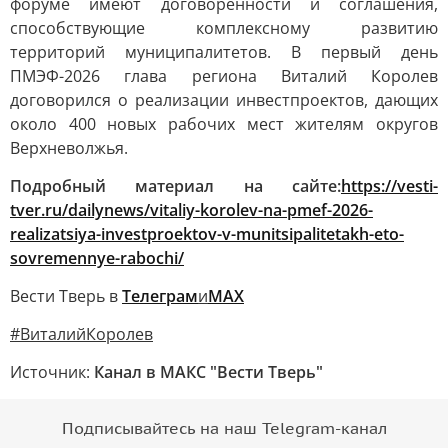
форуме имеют договоренности и соглашения,
способствующие комплексному развитию
территорий муниципалитетов. В первый день
ПМЭФ-2026 глава региона Виталий Королев
договорился о реализации инвестпроектов, дающих
около 400 новых рабочих мест жителям округов
Верхневолжья.
Подробный материал на сайте:
https://vesti-
tver.ru/dailynews/vitaliy-korolev-na-pmef-2026-
realizatsiya-investproektov-v-munitsipalitetakh-eto-
sovremennye-rabochi/
Вести Тверь в
Телеграм
и
МАХ
#ВиталийКоролев
Источник:
Канал в МАКС "Вести Тверь"
Подписывайтесь на наш Telegram-канал