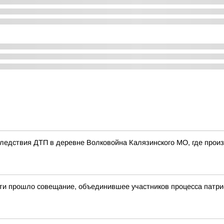
едствия ДТП в деревне Волковойна Калязинского МО, где произ
сти прошло совещание, объединившее участников процесса патр