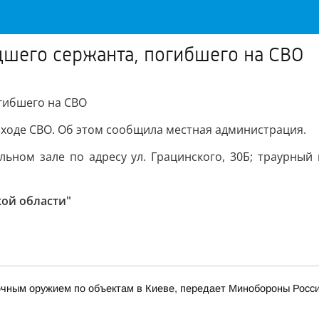
дшего сержанта, погибшего на СВО
гибшего на СВО
 ходе СВО. Об этом сообщила местная администрация.
ьном зале по адресу ул. Грацинского, 30Б; траурный
кой области"
очным оружием по объектам в Киеве, передает Минобороны Росс