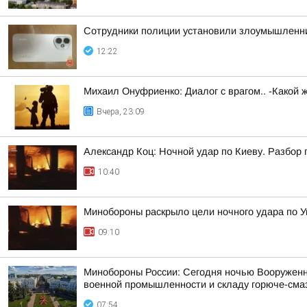
Сотрудники полиции установили злоумышленни
12:22
Михаил Онуфриенко: Диалог с врагом.. -Какой 
Вчера, 23:09
Александр Коц: Ночной удар по Киеву. Разбор
10:40
Минобороны раскрыло цели ночного удара по У
09:10
Минобороны России: Сегодня ночью Вооруженн
военной промышленности и складу горюче-смаз
07:54