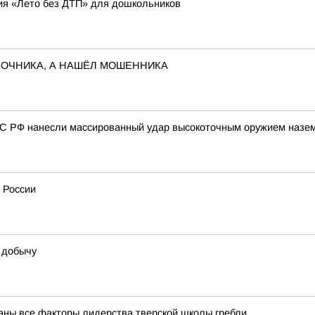
ия «Лето без ДТП» для дошкольников
ЛОЧНИКА, А НАШЁЛ МОШЕННИКА
ВС РФ нанесли массированный удар высокоточным оружием назем
 России
 добычу
ваны все факторы лидерства тверской школы гребли