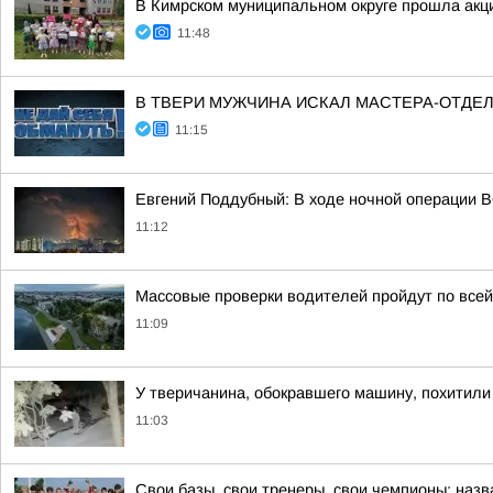
В Кимрском муниципальном округе прошла акц
11:48
В ТВЕРИ МУЖЧИНА ИСКАЛ МАСТЕРА-ОТДЕ
11:15
Евгений Поддубный: В ходе ночной операции 
11:12
Массовые проверки водителей пройдут по всей
11:09
У тверичанина, обокравшего машину, похитили
11:03
Свои базы, свои тренеры, свои чемпионы: наз