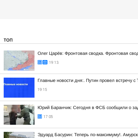
ТОП
Олег Царёв: Фронтовая сводка. Фронтовая свод
19:13
Главные новости дня:. Путин провел встречу с
19:15
Юрий Баранчик: Сегодня в ФСБ сообщили о зад
17:05
Эдуард Басурин: Теперь по-максимуму!. Амурс