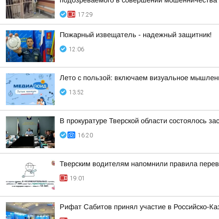
подозреваемого в совершении мошенничества (ч
17:29
Пожaрный извещатель - надежный зaщитник!
12:06
Лето с пользой: включаем визуальное мышлен
13:52
В прокуратуре Тверской области состоялось з
16:20
Тверским водителям напомнили правила перев
19:01
Рифат Сабитов принял участие в Российско-К