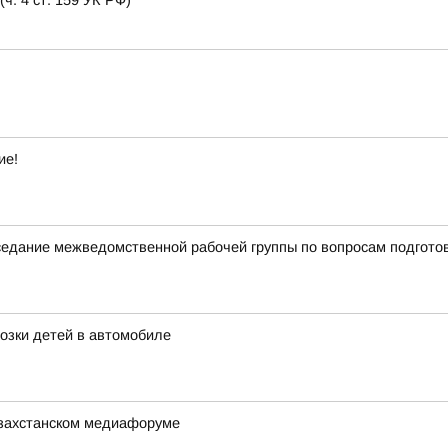
. 4 ст. 159 УК РФ)
ие!
аседание межведомственной рабочей группы по вопросам подгото
озки детей в автомобиле
азахстанском медиафоруме