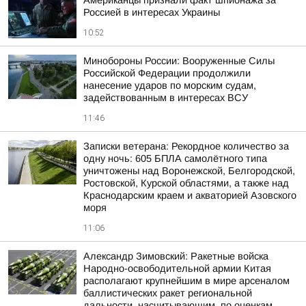
Американцы признали факт шпионажа за
Россией в интересах Украины
10:52
Минобороны России: Вооруженные Силы
Российской Федерации продолжили
нанесение ударов по морским судам,
задействованным в интересах ВСУ
11:46
Записки ветерана: Рекордное количество за
одну ночь: 605 БПЛА самолётного типа
уничтожены над Воронежской, Белгородской,
Ростовской, Курской областями, а также над
Краснодарским краем и акваторией Азовского
моря
11:06
Александр Зимовский: Ракетные войска
Народно-освободительной армии Китая
располагают крупнейшим в мире арсеналом
баллистических ракет региональной
дальности, насчитывающим, по оценкам