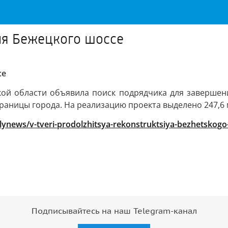
ия Бежецкого шоссе
се
ой области объявила поиск подрядчика для завершени
раницы города. На реализацию проекта выделено 247,6
ailynews/v-tveri-prodolzhitsya-rekonstruktsiya-bezhetskog
Подписывайтесь на наш Telegram-канал