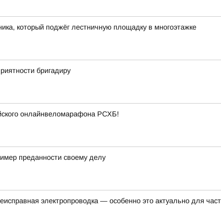
ика, который поджёг лестничную площадку в многоэтажке
приятности бригадиру
ийского онлайнвеломарафона РСХБ!
ример преданности своему делу
еисправная электропроводка — особенно это актуально для час