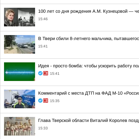
100 лет со дня рождения А.М. Кузнецовой — ч
15:46
В Твери сбили 8-летнего мальчика, пытавшего
15:41
Идея - просто бомба: чтобы ускорить работу п
15:41
Комментарий с места ДТП на ФАД М-10 «Россия
15:35
Глава Тверской области Виталий Королев позд
15:33