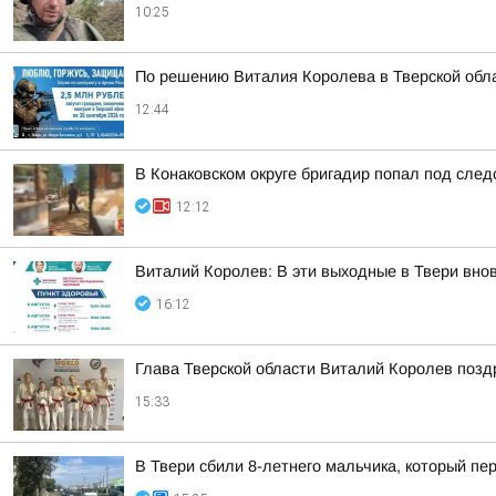
10:25
По решению Виталия Королева в Тверской обла
12:44
В Конаковском округе бригадир попал под следс
12:12
Виталий Королев: В эти выходные в Твери вно
16:12
Глава Тверской области Виталий Королев позд
15:33
В Твери сбили 8-летнего мальчика, который п