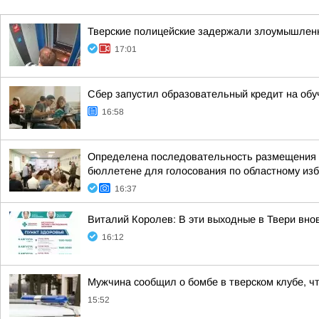
Тверские полицейские задержали злоумышленн
17:01
Сбер запустил образовательный кредит на обу
16:58
Определена последовательность размещения н
бюллетене для голосования по областному изби
16:37
Виталий Королев: В эти выходные в Твери вно
16:12
Мужчина сообщил о бомбе в тверском клубе, ч
15:52