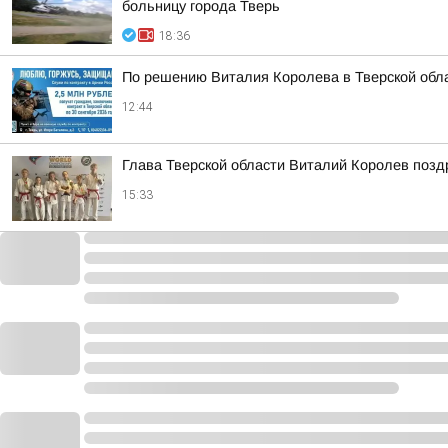
больницу города Тверь
18:36
По решению Виталия Королева в Тверской обла
12:44
Глава Тверской области Виталий Королев позд
15:33