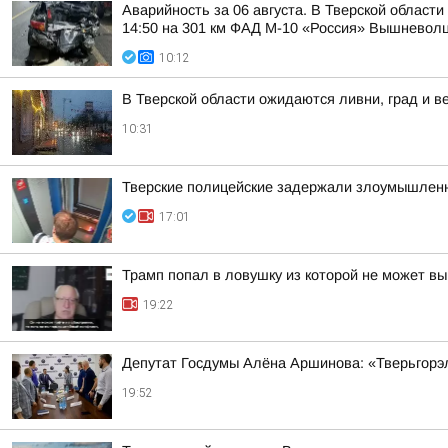
Аварийность за 06 августа. В Тверской област
14:50 на 301 км ФАД М-10 «Россия» Вышневолцк
10:12
В Тверской области ожидаются ливни, град и в
10:31
Тверские полицейские задержали злоумышленн
17:01
Трамп попал в ловушку из которой не может вы
19:22
Депутат Госдумы Алёна Аршинова: «Тверьгорэ
19:52