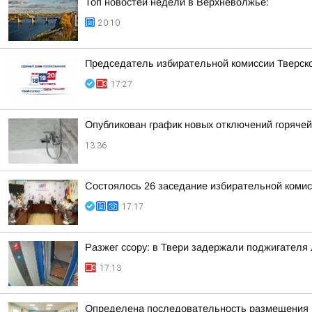
Топ новостей недели в Верхневолжье:
20:10
Председатель избирательной комиссии Тверско
17:27
Опубликован график новых отключений горяче
13:36
Состоялось 26 заседание избирательной комис
17:17
Разжег ссору: в Твери задержали поджигателя
17:13
Определена последовательность размещения н