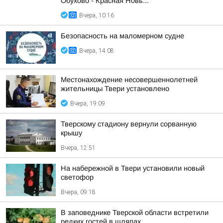
Обухово - Красная Новь...
Вчера, 10:16
Безопасность на малoмернoм судне
Вчера, 14:08
Местонахождение несовершеннолетней
жительницы Твери установлено
Вчера, 19:09
Тверскому стадиону вернули сорванную
крышу
Вчера, 12:51
На набережной в Твери установили новый
светофор
Вчера, 09:18
В заповеднике Тверской области встретили
редких гостей в шляпах