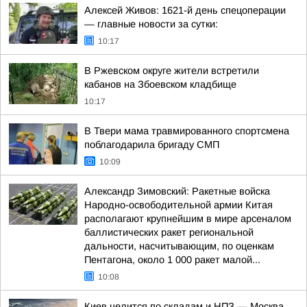
Алексей Живов: 1621-й день спецоперации
— главные новости за сутки:
10:17
В Ржевском округе жители встретили
кабанов на Збоевском кладбище
10:17
В Твери мама травмированного спортсмена
поблагодарила бригаду СМП
10:09
Александр Зимовский: Ракетные войска
Народно-освободительной армии Китая
располагают крупнейшим в мире арсеналом
баллистических ракет региональной
дальности, насчитывающим, по оценкам
Пентагона, около 1 000 ракет малой...
10:08
Киев целится по складам и НПЗ — Москва