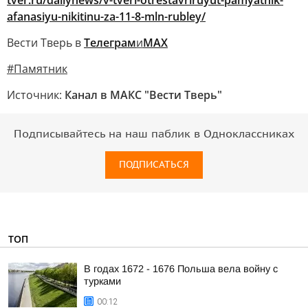
tver.ru/dailynews/v-tveri-otrestavriruyut-pamyatnik-
afanasiyu-nikitinu-za-11-8-mln-rubley/
Вести Тверь в
Телеграм
и
МАХ
#Памятник
Источник:
Канал в МАКС "Вести Тверь"
Подписывайтесь на наш паблик в Одноклассниках
ПОДПИСАТЬСЯ
ТОП
В годах 1672 - 1676 Польша вела войну с
турками
00:12