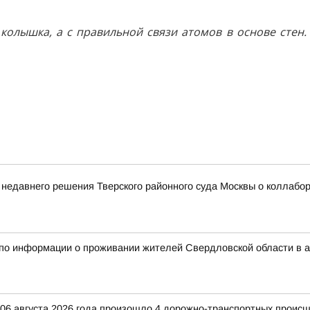
олышка, а с правильной связи атомов в основе стен. 
 недавнего решения Тверского районного суда Москвы о коллаб
 по информации о проживании жителей Свердловской области в 
и 06 августа 2026 года произошло 4 дорожно-транспортных происш