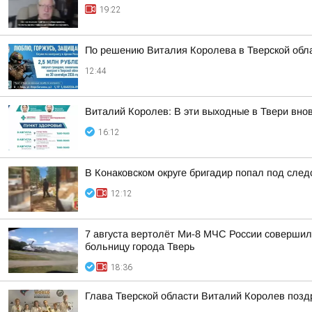
19:22
По решению Виталия Королева в Тверской обла
12:44
Виталий Королев: В эти выходные в Твери вно
16:12
В Конаковском округе бригадир попал под следс
12:12
7 августа вертолёт Ми-8 МЧС России совершил
больницу города Тверь
18:36
Глава Тверской области Виталий Королев позд