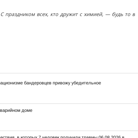
С праздником всех, кто дружит с химией, — будь то в
орационизме бандеровцев привожу убедительное
аварийном доме
ествия, в которых 7 человек получили травмы 06.08.2026 в