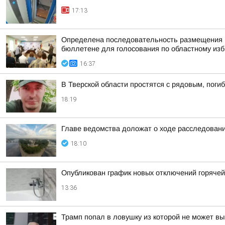
17:13
Определена последовательность размещения н
бюллетене для голосования по областному изби
16:37
В Тверской области простятся с рядовым, поги
18:19
Главе ведомства доложат о ходе расследовани
18:10
Опубликован график новых отключений горяче
13:36
Трамп попал в ловушку из которой не может вы