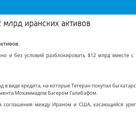
2 млрд иранских активов
активов.
нно и без условий разблокировать $12 млрд вместе 
д в виде кредита, на которые Тегеран покупал бы катарс
ламента Мохаммадом Багером Галибафом.
та соглашения между Ираном и США, касающийся урег