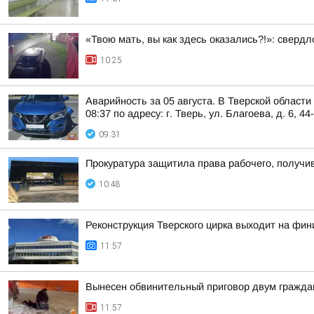
«Твою мать, вы как здесь оказались?!»: сверд
10:25
Аварийность за 05 августа. В Тверской област
08:37 по адресу: г. Тверь, ул. Благоева, д. 6, 44
09:31
Прокуратура защитила права рабочего, получи
10:48
Реконструкция Тверского цирка выходит на ф
11:57
Вынесен обвинительный приговор двум граждан
11:57