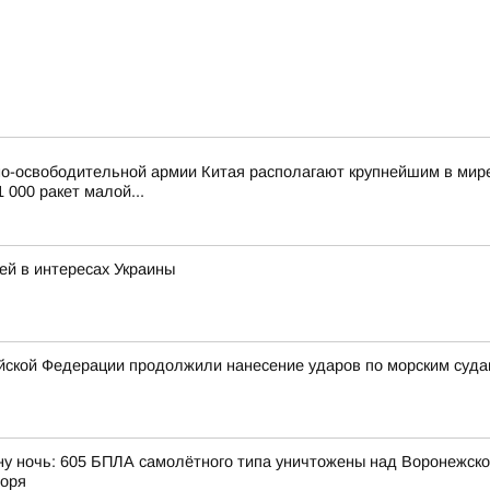
о-освободительной армии Китая располагают крупнейшим в мире
 000 ракет малой...
ей в интересах Украины
ской Федерации продолжили нанесение ударов по морским суда
ну ночь: 605 БПЛА самолётного типа уничтожены над Воронежской
моря