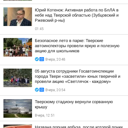
Юрий Котенок: Активная работа по БпЛА в
небе над Тверской областью (Зубцовский и
Ржевский р-ны)
01:45
Безопасное лето в парке: Тверские
автоинспекторы провели яркую и полезную
акцию для школьников
Вчера, 20:48
05 августа сотрудники Госавтоинспекции
города Твери «засветили» юных тверичей и
провели акцию «Светлячок - каждому»
Вчера, 20:54
Тверскому стадиону вернули сорванную
крышу
Вчера, 12:51
Названа порция арбуза, после которой почки