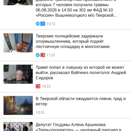
которых 7 человек получили травмы
06.08.2026 в 14:50 на 301 км ФАД М-10
«Россия» Вышневолцкого м/о Тверской...
10:12
Тверские полицейские задержали
злоумышленника, который поджёг
лестничную площадку в многоэтажке
17:01
Трамп попал в ловушку из которой не может
выйти, рассказал Baltnews политолог Андрей
Сидоров
19:22
В Тверской области ожидаются ливни, град и
ветер
10:31
Депутат Госдумы Алёна Аршинова:
«Тверьгорэлектро» — надежный партнер в