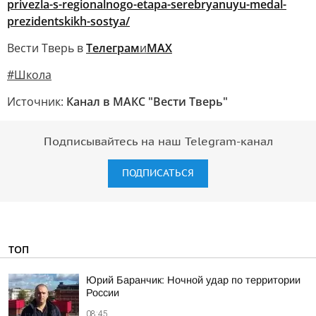
privezla-s-regionalnogo-etapa-serebryanuyu-medal-
prezidentskikh-sostya/
Вести Тверь в
Телеграм
и
МАХ
#Школа
Источник:
Канал в МАКС "Вести Тверь"
Подписывайтесь на наш Telegram-канал
ПОДПИСАТЬСЯ
ТОП
Юрий Баранчик: Ночной удар по территории
России
08:45