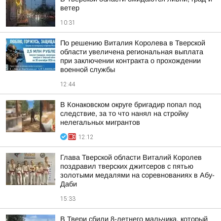
ветер
10:31
По решению Виталия Королева в Тверской
области увеличена региональная выплата
при заключении контракта о прохождении
военной службы
12:44
В Конаковском округе бригадир попал под
следствие, за то что нанял на стройку
нелегальных мигрантов
12:12
Глава Тверской области Виталий Королев
поздравил тверских джитсеров с пятью
золотыми медалями на соревнованиях в Абу-
Даби
15:33
В Твери сбили 8-летнего мальчика, который