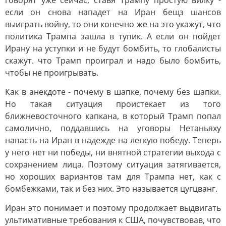
говорят уже сейчас, ставя Трампу простую вилку -
если он снова нападет на Иран бещз шансов
выиграть войну, то они конечно же на это укажут, что
политика Трампа зашла в тупик. А если он пойдет
Ирану на уступки и не будут бомбить, то глобалисты
скажут. что Трамп проиграл и надо было бомбить,
чтобы не проигрывать.
Как в анекдоте - почему в шапке, почему без шапки.
Но такая ситуация проистекает из того
ближневосточного капкана, в который Трамп попал
самолично, поддавшись на уговоры Нетаньяху
напасть на Иран в надежде на легкую победу. Теперь
у него нет ни победы, ни внятной стратегии выхода с
сохранением лица. Поэтому ситуация затягивается,
но хороших вариантов там для Трампа нет, как с
бомбежками, так и без них. Это называется цугцванг.
Иран это понимает и поэтому продолжает выдвигать
ультимативные требования к США, почувствовав, что