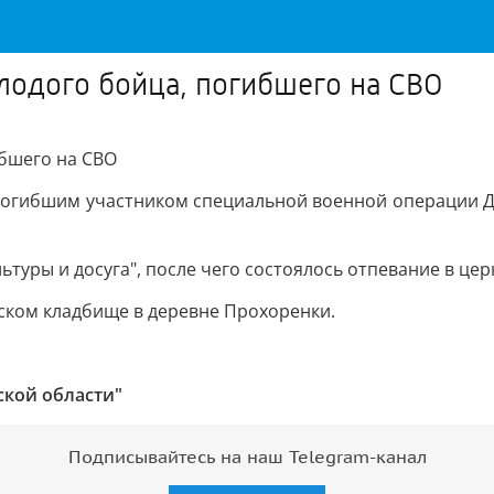
лодого бойца, погибшего на СВО
ибшего на СВО
с погибшим участником специальной военной операци
льтуры и досуга", после чего состоялось отпевание в ц
ском кладбище в деревне Прохоренки.
ской области"
Подписывайтесь на наш Telegram-канал