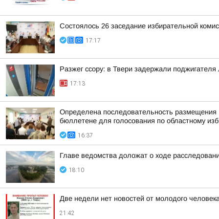
Состоялось 26 заседание избирательной комис
17:17
Разжег ссору: в Твери задержали поджигателя
17:13
Определена последовательность размещения н
бюллетене для голосования по областному изби
16:37
Главе ведомства доложат о ходе расследовани
18:10
Две недели нет новостей от молодого человека
21:42