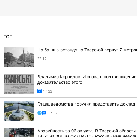
ТОП
На башню-ротонду на Тверской вернут 7-метро
22:12
Владимир Корнилов: И снова в подтверждение
доказательство этого
17:22
Глава ведомства поручил представить доклад
18:17
Аварийность за 06 августа. В Тверской област
14:50 на 301 км ФАД М-10 «Россия» Вышневолцк