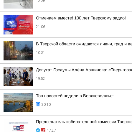
13:36
Отмечаем вместе! 100 лет Тверскому радио!
21:06
В Тверской области ожидаются ливни, град и в
10:31
Депутат Госдумы Алёна Аршинова: «Тверьгорэ
19:52
Топ новостей недели в Верхневолжье:
20:10
Председатель избирательной комиссии Тверско
17:27