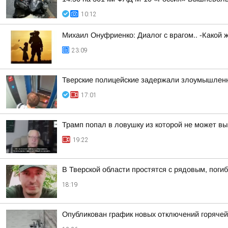
10:12
Михаил Онуфриенко: Диалог с врагом.. -Какой 
23:09
Тверские полицейские задержали злоумышленн
17:01
Трамп попал в ловушку из которой не может вы
19:22
В Тверской области простятся с рядовым, поги
18:19
Опубликован график новых отключений горяче