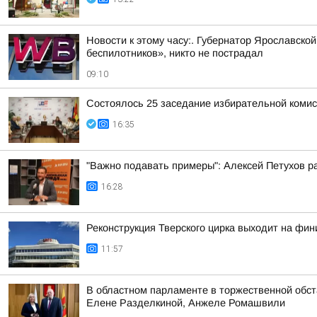
Новости к этому часу:. Губернатор Ярославско
беспилотников», никто не пострадал
09:10
Состоялось 25 заседание избирательной комис
16:35
"Важно подавать примеры": Алексей Петухов ра
16:28
Реконструкция Тверского цирка выходит на ф
11:57
В областном парламенте в торжественной обс
Елене Разделкиной, Анжеле Ромашвили