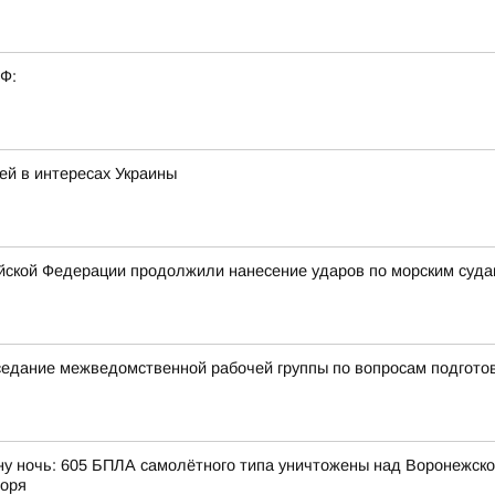
РФ:
ей в интересах Украины
ской Федерации продолжили нанесение ударов по морским суда
аседание межведомственной рабочей группы по вопросам подгото
ну ночь: 605 БПЛА самолётного типа уничтожены над Воронежской
моря