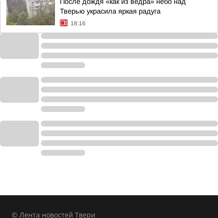
После дождя «как из ведра» небо над
Тверью украсила яркая радуга
18:16
© Лента новостей Твери