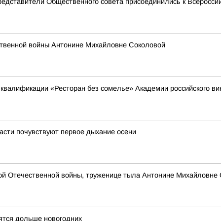
редставители Общественного совета присоединились к Всеросси
ственной войны Антонине Михайловне Соколовой
квалификации «Ресторан без сомелье» Академии российского в
асти почувствуют первое дыхание осени
кой Отечественной войны, труженице тыла Антонине Михайловне
ятся дольше новогодних