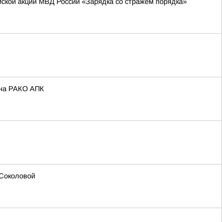
йской акции МВД России «Зарядка со стражем порядка»
ина РАКО АПК
 Соколовой