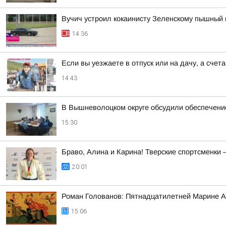
Вучич устроил кокаинисту Зеленскому пышный 
14:36
Если вы уезжаете в отпуск или на дачу, а сче
14:43
В Вышневолоцком округе обсудили обеспечени
15:30
Браво, Алина и Карина! Тверские спортсменки
20:01
Роман Голованов: Пятнадцатилетней Марине А
15:06