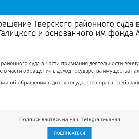
решение Тверского районного суда в
алицкого и основанного им фонда Al
 районного суда в части признания деятельности венчу
кже в части обращения в доход государства имущества Га
ии об обращении в доход государства права требования
Подписывайтесь на наш Telegram-канал
ПОДПИСАТЬСЯ