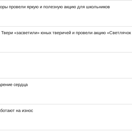
кторы провели яркую и полезную акцию для школьников
а Твери «засветили» юных тверичей и провели акцию «Светлячок
арение сердца
аботают на износ