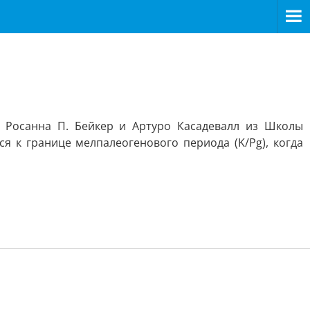
и Росанна П. Бейкер и Артуро Касадевалл из Школы
 к границе мелпалеогенового периода (K/Pg), когда