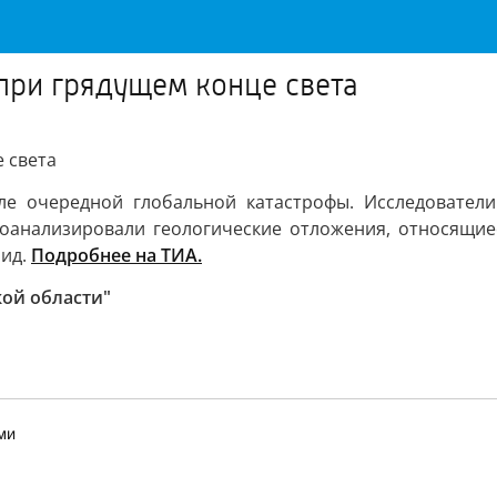
 при грядущем конце света
 света
ле очередной глобальной катастрофы. Исследовател
анализировали геологические отложения, относящиеся
оид.
Подробнее на ТИА.
кой области"
ми