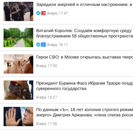
Зарядили энергией и отличным настроением: в
Вчера, 17:47
Виталий Королев: Создаём комфортную среду т
благоустраиваем 58 общественных пространст
Вчера, 18:11
Герои СВО: в Москве открылась выставка тве
Вчера, 17:59
Президент Буркина-Фасо Ибрагим Траоре поздр
суверенного государства
Вчера, 16:27
По данным «Ъ», 18 лет колонии строгого режи
энерго» Дмитрия Аржанова, члена списка россий
Вчера, 17:04