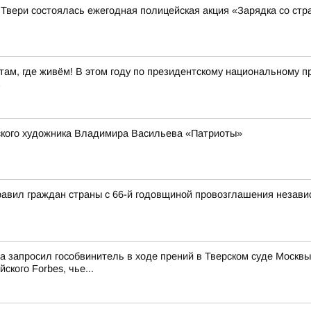
 Твери состоялась ежегодная полицейская акция «Зарядка со ст
ам, где живём! В этом году по президентскому национальному пр
в
рского художника Владимира Васильева «Патриоты»
авил граждан страны с 66-й годовщиной провозглашения независ
ма запросил гособвинитель в ходе прений в Тверском суде Мос
ского Forbes, чье...