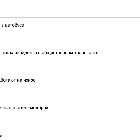
 в автобусе
ьствах инцидента в общественном транспорте
аботают на износ
менад в стиле модерн»
ь