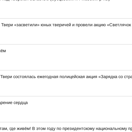
а Твери «засветили» юных тверичей и провели акцию «Светлячок
сём
 Твери состоялась ежегодная полицейская акция «Зарядка со ст
арение сердца
ам, где живём! В этом году по президентскому национальному пр