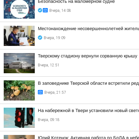
Безопасность на малoмернoм судне
Вчера, 14:08
Местонахождение несовершеннолетней житель
Вчера, 19:09
Тверскому стадиону вернули сорванную крышу
Вчера, 12:51
В заповеднике Тверской области встретили ред
Вчера, 21:57
На набережной в Твери установили новый све
Вчера, 09:18
Юрий Котенок: Активная работа по БпЛА в небе