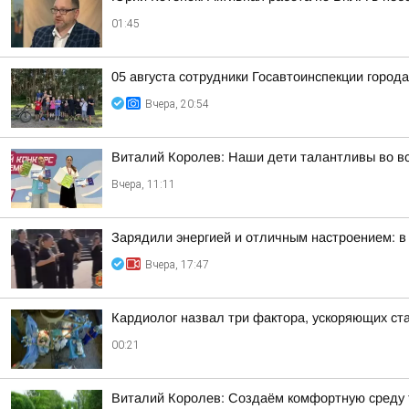
01:45
05 августа сотрудники Госавтоинспекции город
Вчера, 20:54
Виталий Королев: Наши дети талантливы во в
Вчера, 11:11
Зарядили энергией и отличным настроением: в
Вчера, 17:47
Кардиолог назвал три фактора, ускоряющих ст
00:21
Виталий Королев: Создаём комфортную среду т