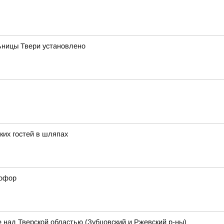
ницы Твери установлено
ких гостей в шляпах
тофор
 над Тверской областью (Зубцовский и Ржевский р-ны)