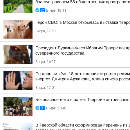
благоустраиваем 58 общественных пространст
Вчера, 18:11
Герои СВО: в Москве открылась выставка тве
Вчера, 17:59
Президент Буркина-Фасо Ибрагим Траоре поздр
суверенного государства
Вчера, 16:27
По данным «Ъ», 18 лет колонии строгого режи
энерго» Дмитрия Аржанова, члена списка россий
Вчера, 17:04
Безопасное лето в парке: Тверские автоинспе
Вчера, 20:48
В Тверской области сформирован перечень из 