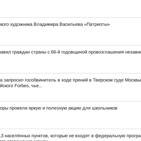
в
рского художника Владимира Васильева «Патриоты»
авил граждан страны с 66-й годовщиной провозглашения независ
ма запросил гособвинитель в ходе прений в Тверском суде Мос
ского Forbes, чье...
кторы провели яркую и полезную акцию для школьников
13 населённых пунктов, которые не входят в федеральную прогр