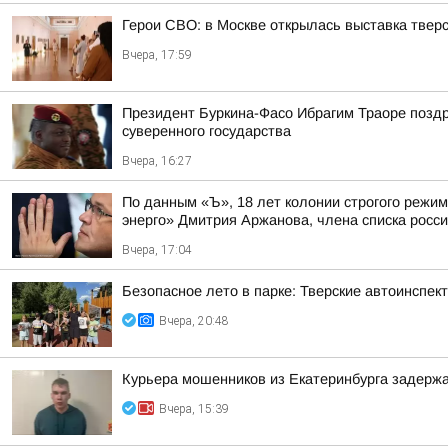
Герои СВО: в Москве открылась выставка тве
Вчера, 17:59
Президент Буркина-Фасо Ибрагим Траоре поздр
суверенного государства
Вчера, 16:27
По данным «Ъ», 18 лет колонии строгого режи
энерго» Дмитрия Аржанова, члена списка россий
Вчера, 17:04
Безопасное лето в парке: Тверские автоинспе
Вчера, 20:48
Курьера мошенников из Екатеринбурга задержа
Вчера, 15:39