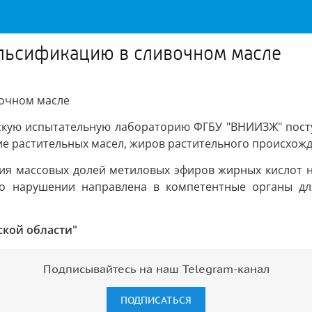
льсификацию в сливочном масле
вочном масле
скую испытательную лабораторию ФГБУ "ВНИИЗЖ" поступ
вие растительных масел, жиров растительного происхож
ния массовых долей метиловых эфиров жирных кислот н
о нарушении направлена в компетентные органы дл
ской области"
Подписывайтесь на наш Telegram-канал
ПОДПИСАТЬСЯ