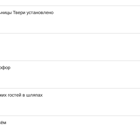
ницы Твери установлено
тофор
ких гостей в шляпах
сём