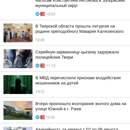
налогам Константина Антонова в Зубцовский
муниципальный округ
10:20
В Тверской области прошла литургия на
родине преподобного Макария Калязинского
10:05
Серийную карманницу-цыганку задержали
полицейские Твери
11:10
В МВД перечислили признаки воздействия
мошенников на детей
10:12
Вчера произошло возгорание жилого дома на
улице Южной в г. Ржев
10:31
Аварийность за период с 07 по 09 августа