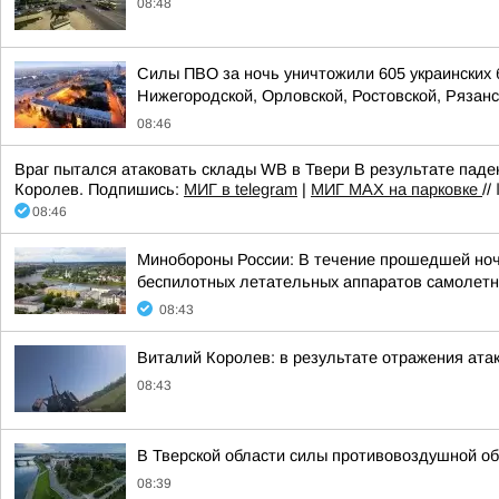
08:48
Силы ПВО за ночь уничтожили 605 украинских 
Нижегородской, Орловской, Ростовской, Рязанс
08:46
Враг пытался атаковать склады WB в Твери В результате пад
Королев. Подпишись:
МИГ в telegram
|
МИГ МAX на парковке
//
08:46
Минобороны России: В течение прошедшей ночи 
беспилотных летательных аппаратов самолетно
08:43
Виталий Королев: в результате отражения ат
08:43
В Тверской области силы противовоздушной об
08:39