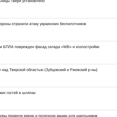
ницы Твери установлено
ороны отразили атаку украинских беспилотников
аки БПЛА поврежден фасад склада «WB» и хозпостройки
 над Тверской областью (Зубцовский и Ржевский р-ны)
ких гостей в шляпах
кторы провели яркую и полезную акцию для школьников