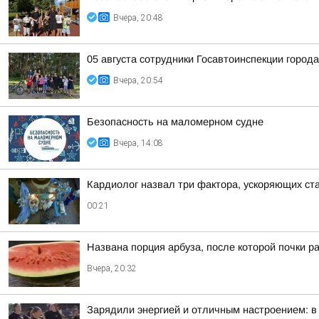
Вчера, 20:48
05 августа сотрудники Госавтоинспекции город
Вчера, 20:54
Безопасность на малoмернoм судне
Вчера, 14:08
Кардиолог назвал три фактора, ускоряющих ст
00:21
Названа порция арбуза, после которой почки р
Вчера, 20:32
Зарядили энергией и отличным настроением: в