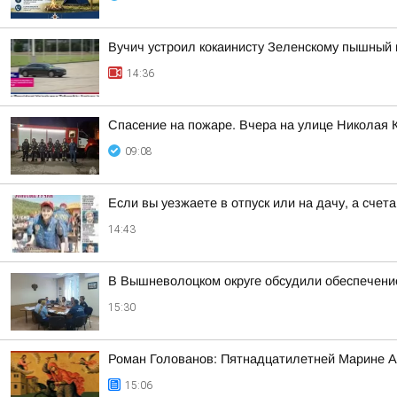
Вучич устроил кокаинисту Зеленскому пышный 
14:36
Спасение на пожаре. Вчера на улице Николая 
09:08
Если вы уезжаете в отпуск или на дачу, а сче
14:43
В Вышневолоцком округе обсудили обеспечени
15:30
Роман Голованов: Пятнадцатилетней Марине А
15:06