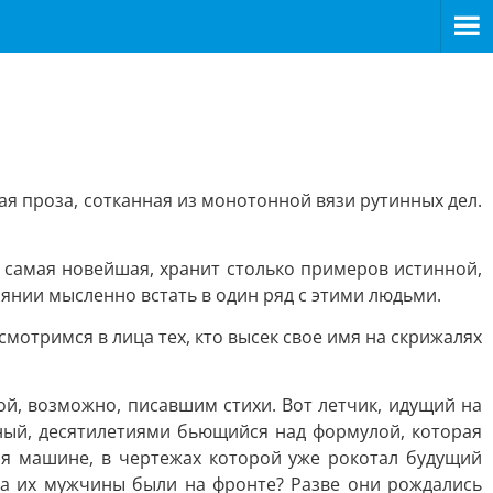
ая проза, сотканная из монотонной вязи рутинных дел.
е самая новейшая, хранит столько примеров истинной,
оянии мысленно встать в один ряд с этими людьми.
мотримся в лица тех, кто высек свое имя на скрижалях
й, возможно, писавшим стихи. Вот летчик, идущий на
еный, десятилетиями бьющийся над формулой, которая
бя машине, в чертежах которой уже рокотал будущий
ка их мужчины были на фронте? Разве они рождались