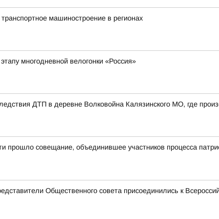
 транспортное машиностроение в регионах
 этапу многодневной велогонки «Россия»
едствия ДТП в деревне Волковойна Калязинского МО, где произ
сти прошло совещание, объединившее участников процесса патри
редставители Общественного совета присоединились к Всеросси