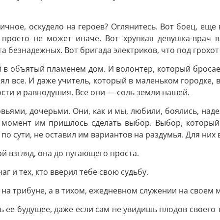
чное, оскудело на героев? Оглянитесь. Вот боец, еще
 просто не может иначе. Вот хрупкая девушка-врач 
а безнадежных. Вот бригада электриков, что под грохот 
в объятый пламенем дом. И волонтер, который бросает 
ял все. И даже учитель, который в маленьком городке, в
ости и равнодушия. Все они — соль земли нашей.
ьями, дочерьми. Они, как и мы, любили, боялись, надея
 момент им пришлось сделать выбор. Выбор, который 
по сути, не оставил им вариантов на раздумья. Для них
й взгляд, она до пугающего проста.
г и тех, кто вверил тебе свою судьбу.
 на трибуне, а в тихом, ежедневном служении на своем м
ть ее будущее, даже если сам не увидишь плодов своего т