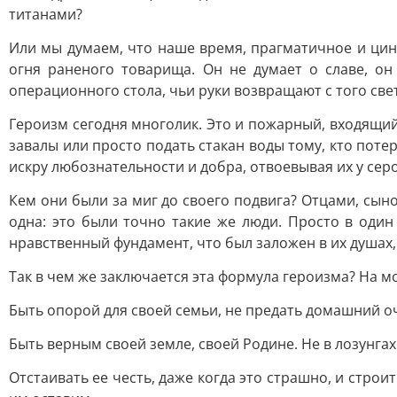
титанами?
Или мы думаем, что наше время, прагматичное и цини
огня раненого товарища. Он не думает о славе, он
операционного стола, чьи руки возвращают с того свет
Героизм сегодня многолик. Это и пожарный, входящий 
завалы или просто подать стакан воды тому, кто потер
искру любознательности и добра, отвоевывая их у сер
Кем они были за миг до своего подвига? Отцами, сынов
одна: это были точно такие же люди. Просто в один
нравственный фундамент, что был заложен в их душах, 
Так в чем же заключается эта формула героизма? На мо
Быть опорой для своей семьи, не предать домашний оча
Быть верным своей земле, своей Родине. Не в лозунгах
Отстаивать ее честь, даже когда это страшно, и строи