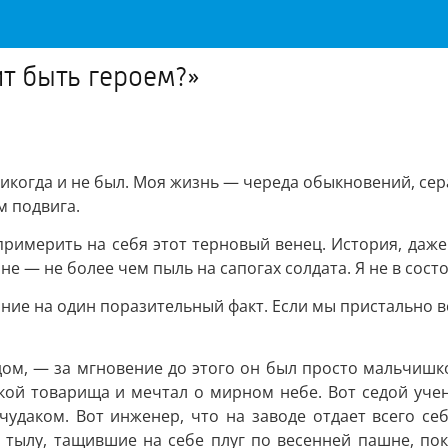
ит быть героем?»
 никогда и не был. Моя жизнь — череда обыкновений, сер
м подвига.
 примерить на себя этот терновый венец. История, даж
 — не более чем пыль на сапогах солдата. Я не в сост
ние на один поразительный факт. Если мы пристально вс
ом, — за мгновение до этого он был просто мальчишко
уткой товарища и мечтал о мирном небе. Вот седой уч
чудаком. Вот инженер, что на заводе отдает всего се
в тылу, тащившие на себе плуг по весенней пашне, по