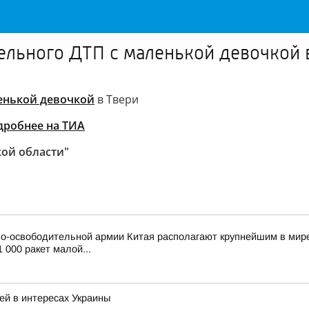
ельного ДТП с маленькой девочкой 
енькой девочкой
в Твери
дробнее на ТИА
кой области"
о-освободительной армии Китая располагают крупнейшим в мире
 000 ракет малой...
ей в интересах Украины