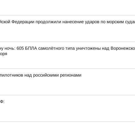
ской Федерации продолжили нанесение ударов по морским суда
ну ночь: 605 БПЛА самолётного типа уничтожены над Воронежской
моря
пилотников над российскими регионами
РФ: